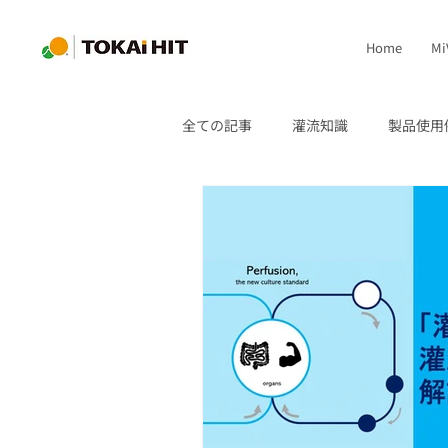
Home
Mi
全ての記事
灌流知識
製品使用
臓器培養システム
定圧送液ユ
論文情報
MiViVo