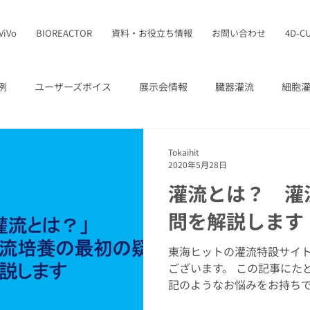
ViVo
BIOREACTOR
資料・お役立ち情報
お問い合わせ
4D-C
例
ユーザーズボイス
展示会情報
臓器灌流
細胞
ニット
細胞灌流システム
加圧ユニット
PMD
4D
Tokaihit
2020年5月28日
灌流とは？ 灌
問を解説します
東海ヒットの灌流特設サイ
ございます。 この記事にた
記のようなお悩みをお持ちでは
培養って最近よく聞くけど、