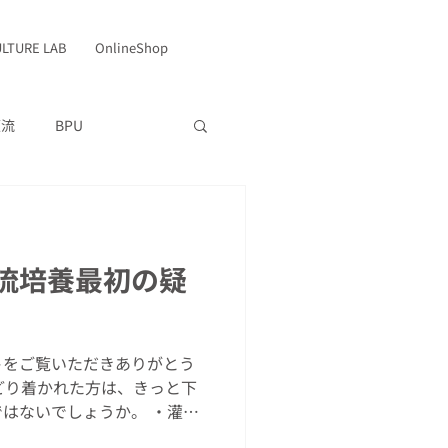
ULTURE LAB
OnlineShop
灌流
BPU
Lab
研究ツール
流培養最初の疑
トをご覧いただきありがとう
どり着かれた方は、きっと下
ないでしょうか。 ・灌流
どんなものなの？ ・今も培