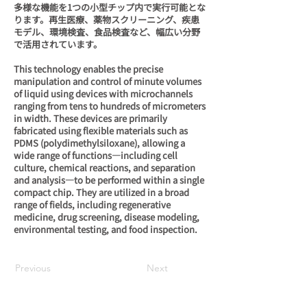
多様な機能を1つの小型チップ内で実行可能とな
ります。再生医療、薬物スクリーニング、疾患
モデル、環境検査、食品検査など、幅広い分野
で活用されています。
This technology enables the precise
manipulation and control of minute volumes
of liquid using devices with microchannels
ranging from tens to hundreds of micrometers
in width. These devices are primarily
fabricated using flexible materials such as
PDMS (polydimethylsiloxane), allowing a
wide range of functions—including cell
culture, chemical reactions, and separation
and analysis—to be performed within a single
compact chip. They are utilized in a broad
range of fields, including regenerative
medicine, drug screening, disease modeling,
environmental testing, and food inspection.
Previous
Next