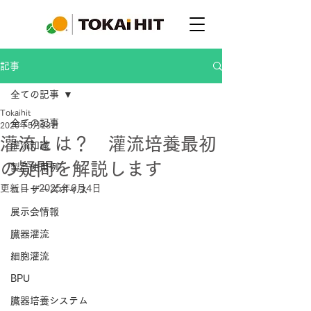
記事
全ての記事
Tokaihit
全ての記事
2020年5月28日
灌流とは？ 灌流培養最初
灌流知識
の疑問を解説します
製品使用例
更新日：
2025年6月4日
ユーザーズボイス
展示会情報
臓器灌流
細胞灌流
BPU
臓器培養システム