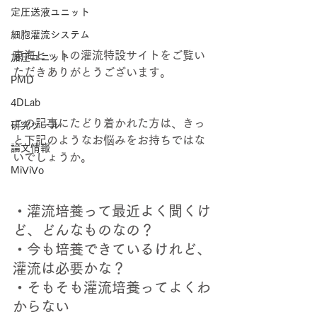
定圧送液ユニット
細胞灌流システム
東海ヒットの灌流特設サイトをご覧い
加圧ユニット
ただきありがとうございます。 
PMD
4DLab
この記事にたどり着かれた方は、きっ
研究ツール
と下記のようなお悩みをお持ちではな
論文情報
いでしょうか。 
MiViVo
・灌流培養って最近よく聞くけ
ど、どんなものなの？ 
・今も培養できているけれど、
灌流は必要かな？ 
・そもそも灌流培養ってよくわ
からない 