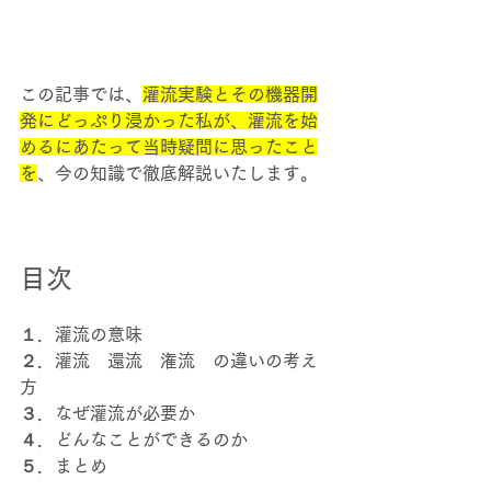
この記事では、
灌流実験とその機器開
発にどっぷり浸かった私が、灌流を始
めるにあたって当時疑問に思ったこと
を
、今の知識で徹底解説いたします。 
目次 
１．灌流の意味 
２．灌流　還流　潅流　の違いの考え
方 
３．なぜ灌流が必要か 
４．どんなことができるのか 
５．まとめ 