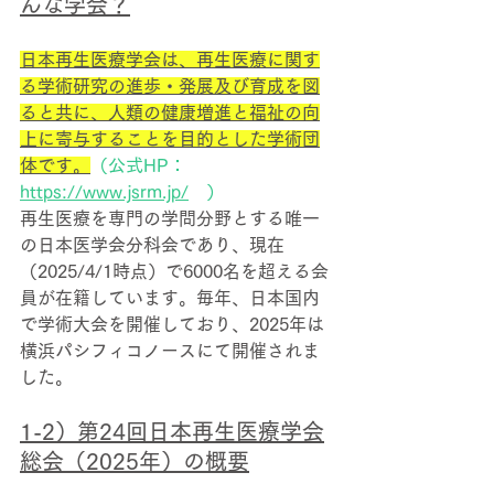
んな学会？
日本再生医療学会
は、再生医療に関す
る学術研究の進歩・発展及び育成を図
ると共に、人類の健康増進と福祉の向
上に寄与することを目的とした学術団
体です。
（公式HP：
https://www.jsrm.jp/
　）
再生医療を専門の学問分野とする唯一
の日本医学会分科会であり、現在
（2025/4/1時点）で6000名を超える会
員が在籍しています。毎年、日本国内
で学術大会を開催しており、2025年は
横浜パシフィコノースにて開催されま
した。
1-2）
第24回日本再生医療学会
総会（2025年）の概要