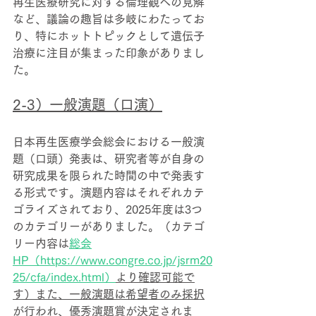
再生医療研究に対する倫理観への見解
など、議論の趣旨は多岐にわたってお
り、特にホットトピックとして遺伝子
治療に注目が集まった印象がありまし
た。
2-3）一般演題（口演）
日本再生医療学会総会における一般演
題（口頭）発表は、研究者等が自身の
研究成果を限られた時間の中で発表す
る形式です。演題内容はそれぞれカテ
ゴライズされており、2025年度は3つ
のカテゴリーがありました。（カテゴ
リー内容は
総会
HP（
https://www.congre.co.jp/jsrm20
25/cfa/index.html
）
より確認可能で
す）また、一般演題は希望者のみ採択
が行われ、優秀演題賞が決定されま