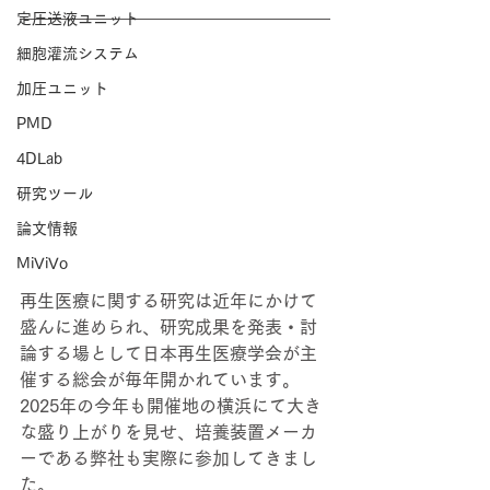
定圧送液ユニット
細胞灌流システム
加圧ユニット
PMD
4DLab
研究ツール
論文情報
MiViVo
再生医療に関する研究は近年にかけて
盛んに進められ、研究成果を発表・討
論する場として日本再生医療学会が主
催する総会が毎年開かれています。
2025年の今年も
開催地の横浜にて大き
な盛り上がりを見せ、培養装置メーカ
ーである弊社も実際に参加してきまし
た。