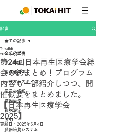
記事
全ての記事
Tokaihit
全ての記事
2025年4月11日
第24回日本再生医療学会総
灌流知識
会の総まとめ！プログラム
製品使用例
内容も一部紹介しつつ、開
ユーザーズボイス
展示会情報
催概要をまとめました。
臓器灌流
【日本再生医療学会
細胞灌流
2025】
BPU
更新日：
2025年6月4日
臓器培養システム