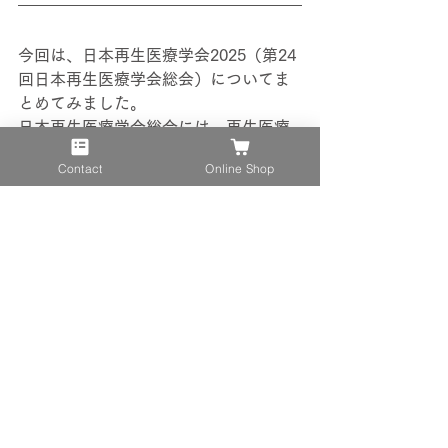
今回は、日本再生医療学会2025（第24
回日本再生医療学会総会）についてま
とめてみました。
日本再生医療学会総会には、再生医療
に携わる研究者の方はもちろん、医療
Contact
Online Shop
機器メーカーや製薬メーカーをはじめ
とした様々な企業も毎年多く参加され
ています。再生医療は医療の最先端を
走る分野のひとつとして考えられ、全
世界を通して期待されている研究でも
あります。日本再生医療学会に興味が
ある方はぜひ本記事をご参考いただけ
れば幸いです。
株式会社東海ヒットは、臓器培養をは
じめとした再生医療分野の研究に導入
可能なアプリケーションを開発してお